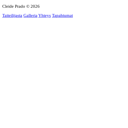
Cleide Prado © 2026
ENGLISH
Taiteilijasta
Galleria
Yhteys
Tapahtumat